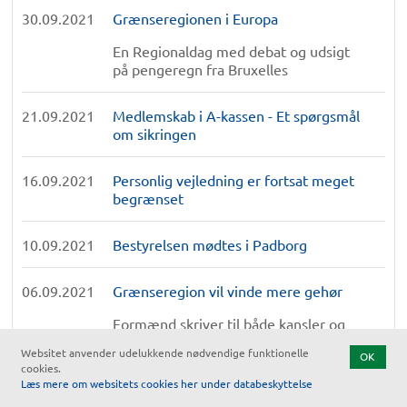
30.09.2021
Grænseregionen i Europa
En Regionaldag med debat og udsigt
på pengeregn fra Bruxelles
21.09.2021
Medlemskab i A-kassen - Et spørgsmål
om sikringen
16.09.2021
Personlig vejledning er fortsat meget
begrænset
10.09.2021
Bestyrelsen mødtes i Padborg
06.09.2021
Grænseregion vil vinde mere gehør
Formænd skriver til både kansler og
statsminister
Websitet anvender udelukkende nødvendige funktionelle
OK
cookies.
Læs mere om websitets cookies her under databeskyttelse
31.08.2021
Danmark har ændret retspraksis ved
beregningen af folkepension