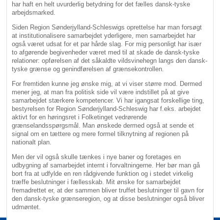
har haft en helt uvurderlig betydning for det fælles dansk-tyske
arbejdsmarked.
Siden Region Sønderjylland-Schleswigs oprettelse har man forsøgt
at institutionalisere samarbejdet yderligere, men samarbejdet har
også været udsat for et par hårde slag. For mig personligt har især
to afgørende begivenheder været med til at skade de dansk-tyske
relationer: opførelsen af det såkaldte vildsvinehegn langs den dansk-
tyske grænse og genindførelsen af grænsekontrollen.
For fremtiden kunne jeg ønske mig, at vi viser større mod. Dermed
mener jeg, at man fra politisk side vil være indstillet på at give
samarbejdet stærkere kompetencer. Vi har igangsat forskellige ting,
bestyrelsen for Region Sønderjylland-Schleswig har f.eks. arbejdet
aktivt for en høringsret i Folketinget vedrørende
grænselandsspørgsmål. Man ønskede dermed også at sende et
signal om en tættere og mere formel tilknytning af regionen på
nationalt plan.
Men der vil også skulle tænkes i nye baner og foretages en
udbygning af samarbejdet internt i forvaltningerne. Her bør man gå
bort fra at udfylde en ren rådgivende funktion og i stedet virkelig
træffe beslutninger i fællesskab. Mit ønske for samarbejdet
fremadrettet er, at der sammen bliver truffet beslutninger til gavn for
den dansk-tyske grænseregion, og at disse beslutninger også bliver
udmøntet.