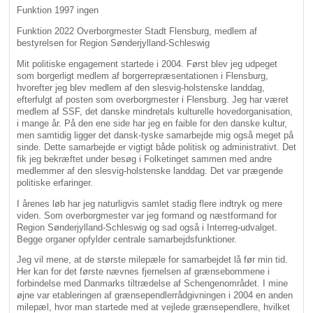
Funktion 1997 ingen
Funktion 2022 Overborgmester Stadt Flensburg, medlem af
bestyrelsen for Region Sønderjylland-Schleswig
Mit politiske engagement startede i 2004. Først blev jeg udpeget
som borgerligt medlem af borgerrepræsentationen i Flensburg,
hvorefter jeg blev medlem af den slesvig-holstenske landdag,
efterfulgt af posten som overborgmester i Flensburg. Jeg har været
medlem af SSF, det danske mindretals kulturelle hovedorganisation,
i mange år. På den ene side har jeg en faible for den danske kultur,
men samtidig ligger det dansk-tyske samarbejde mig også meget på
sinde. Dette samarbejde er vigtigt både politisk og administrativt. Det
fik jeg bekræftet under besøg i Folketinget sammen med andre
medlemmer af den slesvig-holstenske landdag. Det var prægende
politiske erfaringer.
I årenes løb har jeg naturligvis samlet stadig flere indtryk og mere
viden. Som overborgmester var jeg formand og næstformand for
Region Sønderjylland-Schleswig og sad også i Interreg-udvalget.
Begge organer opfylder centrale samarbejdsfunktioner.
Jeg vil mene, at de største milepæle for samarbejdet lå før min tid.
Her kan for det første nævnes fjernelsen af grænsebommene i
forbindelse med Danmarks tiltrædelse af Schengenområdet. I mine
øjne var etableringen af grænsependlerrådgivningen i 2004 en anden
milepæl, hvor man startede med at vejlede grænsependlere, hvilket