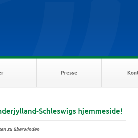
er
Presse
Kon
nderjylland-Schleswigs hjemmeside!
nzen zu überwinden