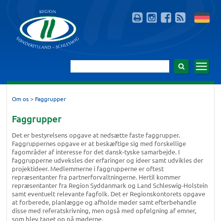
>
Om os
Faggrupper
Faggrupper
Det er bestyrelsens opgave at nedsætte faste faggrupper.
Faggruppernes opgave er at beskæftige sig med forskellige
fagområder af interesse for det dansk-tyske samarbejde. I
faggrupperne udveksles der erfaringer og ideer samt udvikles der
projektideer. Medlemmerne i faggrupperne er oftest
repræsentanter fra partnerforvaltningerne. Hertil kommer
repræsentanter fra Region Syddanmark og Land Schleswig-Holstein
samt eventuelt relevante fagfolk. Det er Regionskontorets opgave
at forberede, planlægge og afholde møder samt efterbehandle
disse med referatskrivning, men også med opfølgning af emner,
som blev taget op på møderne.