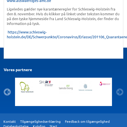
www.auswaertiges-amt.de
Ligeledes gælder nye karantæneregler for Schleswig-Holstein fra
den 8. november. Hvis du klikker på linket under teksten kommer du
på den tyske hjemmeside fra Land Schleswig-Holstein, der finder du
information på tysk.
https://www.schleswig-
holstein.de/DE/Schwerpunkte/Coronavirus/Erlasse/201106_Quarantaen
Vores partnere
Kontakt
Tilgængelighedserklæring
Feedback om tilgængelighed
Databeskyttelse
Kolofon
Start