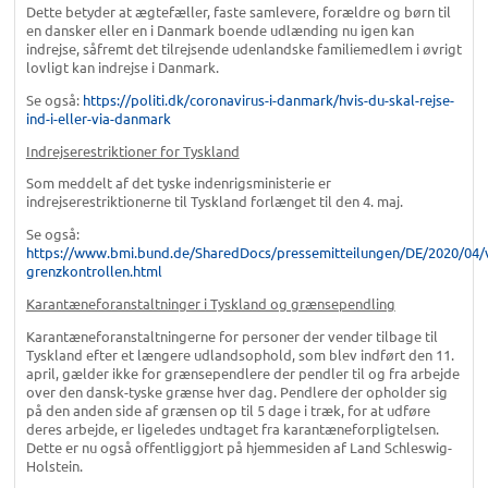
Dette betyder at ægtefæller, faste samlevere, forældre og børn til
en dansker eller en i Danmark boende udlænding nu igen kan
indrejse, såfremt det tilrejsende udenlandske familiemedlem i øvrigt
lovligt kan indrejse i Danmark.
Se også:
https://politi.dk/coronavirus-i-danmark/hvis-du-skal-rejse-
ind-i-eller-via-danmark
Indrejserestriktioner for Tyskland
Som meddelt af det tyske indenrigsministerie er
indrejserestriktionerne til Tyskland forlænget til den 4. maj.
Se også:
https://www.bmi.bund.de/SharedDocs/pressemitteilungen/DE/2020/04/
grenzkontrollen.html
Karantæneforanstaltninger i Tyskland og grænsependling
Karantæneforanstaltningerne for personer der vender tilbage til
Tyskland efter et længere udlandsophold, som blev indført den 11.
april, gælder ikke for grænsependlere der pendler til og fra arbejde
over den dansk-tyske grænse hver dag. Pendlere der opholder sig
på den anden side af grænsen op til 5 dage i træk, for at udføre
deres arbejde, er ligeledes undtaget fra karantæneforpligtelsen.
Dette er nu også offentliggjort på hjemmesiden af Land Schleswig-
Holstein.