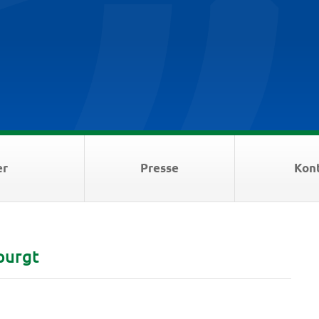
er
Presse
Kon
purgt