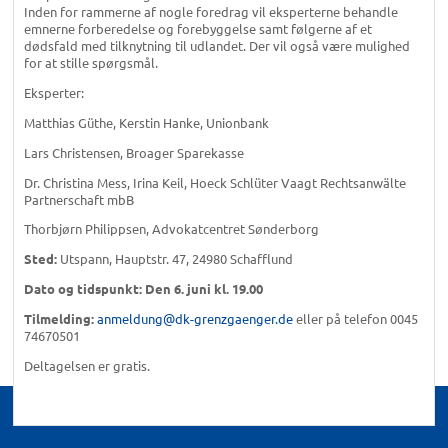
Inden for rammerne af nogle foredrag vil eksperterne behandle
emnerne forberedelse og forebyggelse samt følgerne af et
dødsfald med tilknytning til udlandet. Der vil også være mulighed
for at stille spørgsmål.
Eksperter:
Matthias Güthe, Kerstin Hanke, Unionbank
Lars Christensen, Broager Sparekasse
Dr. Christina Mess, Irina Keil, Hoeck Schlüter Vaagt Rechtsanwälte
Partnerschaft mbB
Thorbjørn Philippsen, Advokatcentret Sønderborg
Sted:
Utspann, Hauptstr. 47, 24980 Schafflund
Dato og tidspunkt: Den 6. juni kl. 19.00
Tilmelding:
anmeldung@dk-grenzgaenger.de
eller på telefon 0045
74670501
Deltagelsen er gratis.