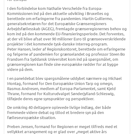
I den forbindelse kom Nathalie Verschelde fra Europa-
Kommissionen ind på den aktuelle udvikling i Bruxelles og
berettede om erfaringerne fra pandemien. Martin Guillermo,
generalsekretæren for det Europæiske Grænseregioners
Arbejdsfællesskab (AGEG), fremlagde grænseregionernes behov og
kom ind på den kommende EU-finansieringsperiode. Det forventes,
at der vil blive afsat over 90 millioner Euro til grænseoverskridende
projekter i det kommende tysk-danske Interreg-program.
Peter Hansen, leder af Regionskontoret, berettede om erfaringerne
og følgerne af pandemien for grænselandet og professor Steen Bo
Frandsen fra Syddansk Universitet kom ind på spørgsmålet, om
grænseregionen kan finde sine europæiske rødder for at bygge
videre på dem.
I en paneldebat blev spørgsmålene uddybet nærmere og Michael
Montag, formand for Den Europæiske Union Tarp og omegn,
Rasmus Andresen, medlem af Europa-Parlamentet, samt Kjeld
Thrane, formand for Kulturudvalget Sønderjylland-Schleswig,
tilføjede deres egne synspunkter og perspektiver.
De omkring 40 deltagere oplevede livlige indlæg, der både
fremmede videre debat og tillod et bredere syn på den
fælleseuropæiske situation.
Preben Jensen, formand for Regionen er meget tilfreds med et
vellykket arrangement og er glad over „meget aktive års