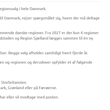
egionsvalg i hele Danmark.
til Danmark, rejser spørgsmålet sig, hvem der må deltage
kommende danske regioner. Fra 2027 er der kun 4 regioner
vedstaden og Region Sjælland lægges sammen til én ny
r. Begge valg afholdes samtidigt hvert fjerde år.
nen og regionen og derudover opfylder et af følgende
r Storbritannien
mark, Grønland eller på Færøerne.
 har eller vil modtage med posten.