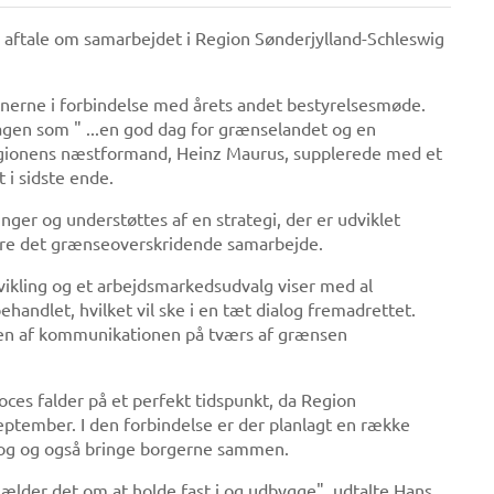
ye aftale om samarbejdet i Region Sønderjylland-Schleswig
tnerne i forbindelse med årets andet bestyrelsesmøde.
agen som " ...en god dag for grænselandet og en
 Regionens næstformand, Heinz Maurus, supplerede med et
t i sidste ende.
ger og understøttes af en strategi, der er udviklet
sivere det grænseoverskridende samarbejde.
vikling og et arbejdsmarkedsudvalg viser med al
ehandlet, hvilket vil ske i en tæt dialog fremadrettet.
lsen af kommunikationen på tværs af grænsen
oces falder på et perfekt tidspunkt, da Region
september. I den forbindelse er der planlagt en række
alog og også bringe borgerne sammen.
 gælder det om at holde fast i og udbygge", udtalte Hans