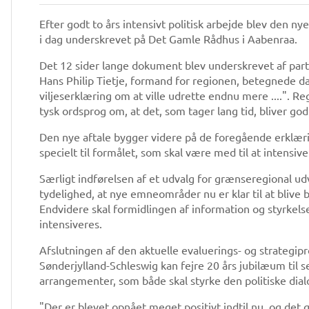
Efter godt to års intensivt politisk arbejde blev den n
i dag underskrevet på Det Gamle Rådhus i Aabenraa.
Det 12 sider lange dokument blev underskrevet af par
Hans Philip Tietje, formand for regionen, betegnede d
viljeserklæring om at ville udrette endnu mere ....".
tysk ordsprog om, at det, som tager lang tid, bliver god
Den nye aftale bygger videre på de foregående erklærin
specielt til formålet, som skal være med til at inten
Særligt indførelsen af et udvalg for grænseregional ud
tydelighed, at nye emneområder nu er klar til at blive b
Endvidere skal formidlingen af information og styrke
intensiveres.
Afslutningen af den aktuelle evaluerings- og strategipr
Sønderjylland-Schleswig kan fejre 20 års jubilæum til 
arrangementer, som både skal styrke den politiske di
"Der er blevet opnået meget positivt indtil nu, og det