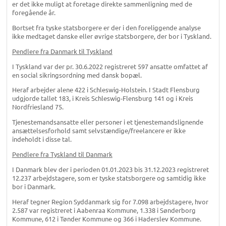
er det ikke muligt at foretage direkte sammenligning med de
foregående år.
Bortset fra tyske statsborgere er der i den foreliggende analyse
ikke medtaget danske eller øvrige statsborgere, der bor i Tyskland.
Pendlere fra Danmark til Tyskland
I Tyskland var der pr. 30.6.2022 registreret 597 ansatte omfattet af
en social sikringsordning med dansk bopæl.
Heraf arbejder alene 422 i Schleswig-Holstein. I Stadt Flensburg
udgjorde tallet 183, i Kreis Schleswig-Flensburg 141 og i Kreis
Nordfriesland 75.
Tjenestemandsansatte eller personer i et tjenestemandslignende
ansættelsesforhold samt selvstændige/freelancere er ikke
indeholdt i disse tal.
Pendlere fra Tyskland til Danmark
I Danmark blev der i perioden 01.01.2023 bis 31.12.2023 registreret
12.237 arbejdstagere, som er tyske statsborgere og samtidig ikke
bor i Danmark.
Heraf tegner Region Syddanmark sig for 7.098 arbejdstagere, hvor
2.587 var registreret i Aabenraa Kommune, 1.338 i Sønderborg
Kommune, 612 i Tønder Kommune og 366 i Haderslev Kommune.