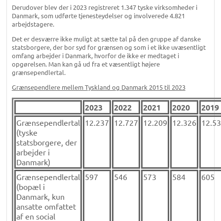
Derudover blev der i 2023 registreret 1.347 tyske virksomheder i
Danmark, som udførte tjenesteydelser og involverede 4.821
arbejdstagere.
Det er desværre ikke muligt at sætte tal på den gruppe af danske
statsborgere, der bor syd for grænsen og som i et ikke uvæsentligt
omfang arbejder i Danmark, hvorfor de ikke er medtaget i
opgørelsen. Man kan gå ud fra et væsentligt højere
grænsependlertal.
Grænsependlere mellem Tyskland og Danmark 2015 til 2023
2023
2022
2021
2020
2019
Grænsependlertal
12.237
12.727
12.209
12.326
12.5
(tyske
statsborgere, der
arbejder i
Danmark)
Grænsependlertal
597
546
573
584
605
(bopæl i
Danmark, kun
ansatte omfattet
af en social