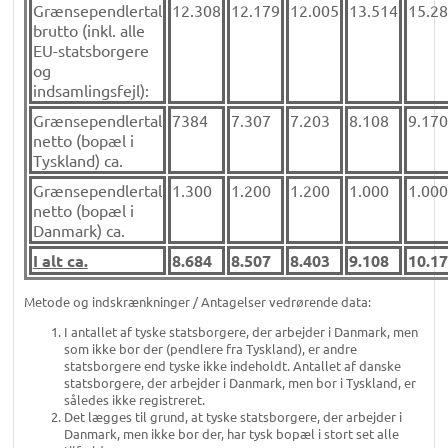
Grænsependlertal
12.308
12.179
12.005
13.514
15.2
brutto (inkl. alle
EU-statsborgere
og
indsamlingsfejl):
Grænsependlertal
7384
7.307
7.203
8.108
9.170
netto (bopæl i
Tyskland) ca.
Grænsependlertal
1.300
1.200
1.200
1.000
1.000
netto (bopæl i
Danmark) ca.
I alt ca.
8.684
8.507
8.403
9.108
10.1
Metode og indskrænkninger / Antagelser vedrørende data:
I antallet af tyske statsborgere, der arbejder i Danmark, men
som ikke bor der (pendlere fra Tyskland), er andre
statsborgere end tyske ikke indeholdt. Antallet af danske
statsborgere, der arbejder i Danmark, men bor i Tyskland, er
således ikke registreret.
Det lægges til grund, at tyske statsborgere, der arbejder i
Danmark, men ikke bor der, har tysk bopæl i stort set alle