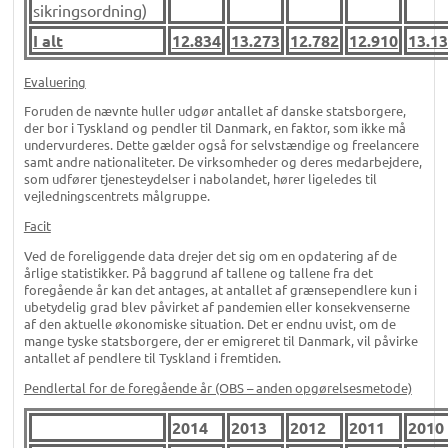
sikringsordning)
I alt
12.834
13.273
12.782
12.910
13.1
Evaluering
Foruden de nævnte huller udgør antallet af danske statsborgere,
der bor i Tyskland og pendler til Danmark, en faktor, som ikke må
undervurderes. Dette gælder også for selvstændige og freelancere
samt andre nationaliteter. De virksomheder og deres medarbejdere,
som udfører tjenesteydelser i nabolandet, hører ligeledes til
vejledningscentrets målgruppe.
Facit
Ved de foreliggende data drejer det sig om en opdatering af de
årlige statistikker. På baggrund af tallene og tallene fra det
foregående år kan det antages, at antallet af grænsependlere kun i
ubetydelig grad blev påvirket af pandemien eller konsekvenserne
af den aktuelle økonomiske situation. Det er endnu uvist, om de
mange tyske statsborgere, der er emigreret til Danmark, vil påvirke
antallet af pendlere til Tyskland i fremtiden.
Pendlertal for de foregående år (OBS – anden opgørelsesmetode)
2014
2013
2012
2011
2010