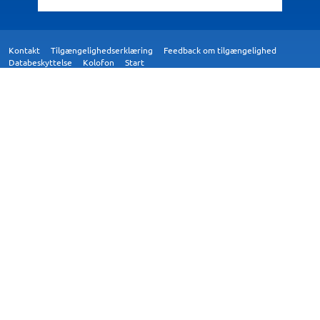
Kontakt
Tilgængelighedserklæring
Feedback om tilgængelighed
Databeskyttelse
Kolofon
Start