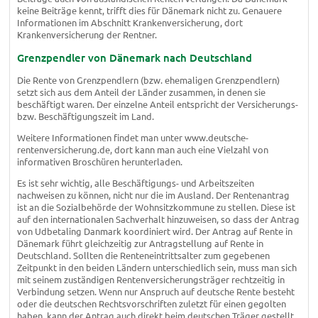
keine Beiträge kennt, trifft dies für Dänemark nicht zu. Genauere
Informationen im Abschnitt Krankenversicherung, dort
Krankenversicherung der Rentner.
Grenzpendler von Dänemark nach Deutschland
Die Rente von Grenzpendlern (bzw. ehemaligen Grenzpendlern)
setzt sich aus dem Anteil der Länder zusammen, in denen sie
beschäftigt waren. Der einzelne Anteil entspricht der Versicherungs-
bzw. Beschäftigungszeit im Land.
Weitere Informationen findet man unter www.deutsche-
rentenversicherung.de, dort kann man auch eine Vielzahl von
informativen Broschüren herunterladen.
Es ist sehr wichtig, alle Beschäftigungs- und Arbeitszeiten
nachweisen zu können, nicht nur die im Ausland. Der Rentenantrag
ist an die Sozialbehörde der Wohnsitzkommune zu stellen. Diese ist
auf den internationalen Sachverhalt hinzuweisen, so dass der Antrag
von Udbetaling Danmark koordiniert wird. Der Antrag auf Rente in
Dänemark führt gleichzeitig zur Antragstellung auf Rente in
Deutschland. Sollten die Renteneintrittsalter zum gegebenen
Zeitpunkt in den beiden Ländern unterschiedlich sein, muss man sich
mit seinem zuständigen Rentenversicherungsträger rechtzeitig in
Verbindung setzen. Wenn nur Anspruch auf deutsche Rente besteht
oder die deutschen Rechtsvorschriften zuletzt für einen gegolten
haben, kann der Antrag auch direkt beim deutschen Träger gestellt