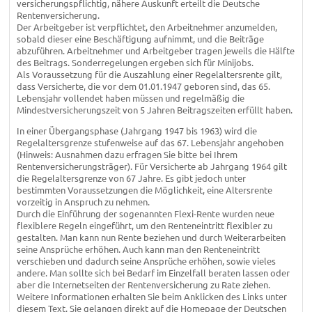
versicherungspflichtig, nähere Auskunft erteilt die Deutsche
Rentenversicherung.
Der Arbeitgeber ist verpflichtet, den Arbeitnehmer anzumelden,
sobald dieser eine Beschäftigung aufnimmt, und die Beiträge
abzuführen. Arbeitnehmer und Arbeitgeber tragen jeweils die Hälfte
des Beitrags. Sonderregelungen ergeben sich für Minijobs.
Als Voraussetzung für die Auszahlung einer Regelaltersrente gilt,
dass Versicherte, die vor dem 01.01.1947 geboren sind, das 65.
Lebensjahr vollendet haben müssen und regelmäßig die
Mindestversicherungszeit von 5 Jahren Beitragszeiten erfüllt haben.
In einer Übergangsphase (Jahrgang 1947 bis 1963) wird die
Regelaltersgrenze stufenweise auf das 67. Lebensjahr angehoben
(Hinweis: Ausnahmen dazu erfragen Sie bitte bei Ihrem
Rentenversicherungsträger). Für Versicherte ab Jahrgang 1964 gilt
die Regelaltersgrenze von 67 Jahre. Es gibt jedoch unter
bestimmten Voraussetzungen die Möglichkeit, eine Altersrente
vorzeitig in Anspruch zu nehmen.
Durch die Einführung der sogenannten Flexi-Rente wurden neue
flexiblere Regeln eingeführt, um den Renteneintritt flexibler zu
gestalten. Man kann nun Rente beziehen und durch Weiterarbeiten
seine Ansprüche erhöhen. Auch kann man den Renteneintritt
verschieben und dadurch seine Ansprüche erhöhen, sowie vieles
andere. Man sollte sich bei Bedarf im Einzelfall beraten lassen oder
aber die Internetseiten der Rentenversicherung zu Rate ziehen.
Weitere Informationen erhalten Sie beim Anklicken des Links unter
diesem Text. Sie gelangen direkt auf die Homepage der Deutschen