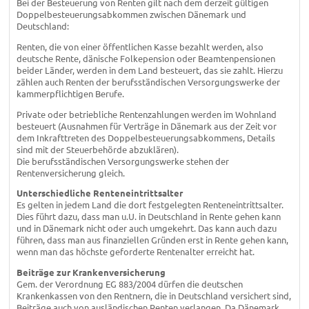
Bei der Besteuerung von Renten gilt nach dem derzeit gültigen
Doppelbesteuerungsabkommen zwischen Dänemark und
Deutschland:
Renten, die von einer öffentlichen Kasse bezahlt werden, also
deutsche Rente, dänische Folkepension oder Beamtenpensionen
beider Länder, werden in dem Land besteuert, das sie zahlt. Hierzu
zählen auch Renten der berufsständischen Versorgungswerke der
kammerpflichtigen Berufe.
Private oder betriebliche Rentenzahlungen werden im Wohnland
besteuert (Ausnahmen für Verträge in Dänemark aus der Zeit vor
dem Inkrafttreten des Doppelbesteuerungsabkommens, Details
sind mit der Steuerbehörde abzuklären).
Die berufsständischen Versorgungswerke stehen der
Rentenversicherung gleich.
Unterschiedliche Renteneintrittsalter
Es gelten in jedem Land die dort festgelegten Renteneintrittsalter.
Dies führt dazu, dass man u.U. in Deutschland in Rente gehen kann
und in Dänemark nicht oder auch umgekehrt. Das kann auch dazu
führen, dass man aus finanziellen Gründen erst in Rente gehen kann,
wenn man das höchste geforderte Rentenalter erreicht hat.
Beiträge zur Krankenversicherung
Gem. der Verordnung EG 883/2004 dürfen die deutschen
Krankenkassen von den Rentnern, die in Deutschland versichert sind,
Beiträge auch von ausländischen Renten verlangen. Da Dänemark