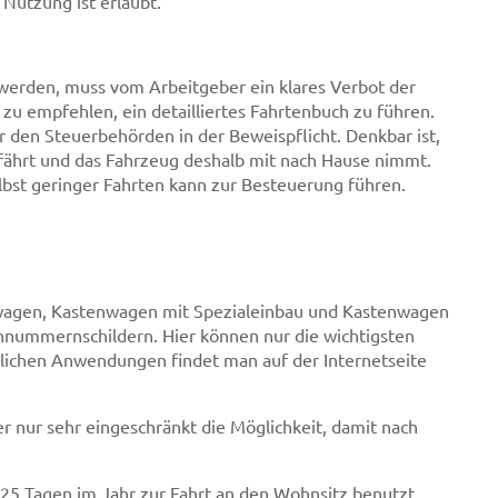
 Nutzung ist erlaubt.
erden, muss vom Arbeitgeber ein klares Verbot der
zu empfehlen, ein detailliertes Fahrtenbuch zu führen.
den Steuerbehörden in der Beweispflicht. Denkbar ist,
 fährt und das Fahrzeug deshalb mit nach Hause nimmt.
lbst geringer Fahrten kann zur Besteuerung führen.
swagen, Kastenwagen mit Spezialeinbau und Kastenwagen
nummernschildern. Hier können nur die wichtigsten
glichen Anwendungen findet man auf der Internetseite
nur sehr eingeschränkt die Möglichkeit, damit nach
25 Tagen im Jahr zur Fahrt an den Wohnsitz benutzt