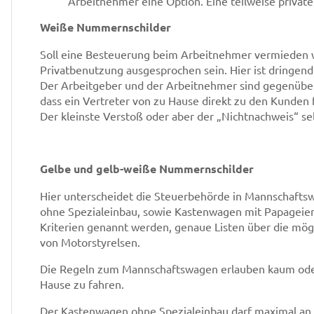
Arbeitnehmer eine Option. Eine teilweise private
Weiße Nummernschilder
Soll eine Besteuerung beim Arbeitnehmer vermieden w
Privatbenutzung ausgesprochen sein. Hier ist dringend 
Der Arbeitgeber und der Arbeitnehmer sind gegenüber 
dass ein Vertreter von zu Hause direkt zu den Kunden
Der kleinste Verstoß oder aber der „Nichtnachweis“ se
Gelbe und gelb-weiße Nummernschilder
Hier unterscheidet die Steuerbehörde in Mannschaft
ohne Spezialeinbau, sowie Kastenwagen mit Papageien
Kriterien genannt werden, genaue Listen über die mö
von Motorstyrelsen.
Die Regeln zum Mannschaftswagen erlauben kaum oder 
Hause zu fahren.
Der Kastenwagen ohne Spezialeinbau darf maximal an 