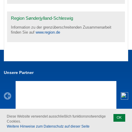
Region Sønderjylland-Schleswig
Information zu der grenzüberschreitenden Zusammenarbeit
finden Sie auf
www.region.de
Unsere Partner
Diese Website verwendet ausschließlich funktionsnotwendige
OK
Cookies.
Weitere Hinweise zum Datenschutz auf dieser Seite
Kontakt
Feedback zur Barrierefreiheit
Datenschutz
Impressum
Start