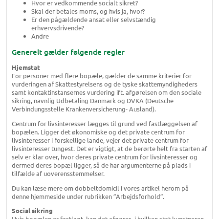
Hvor er vedkommende socialt sikret?
Skal der betales moms, og hvis ja, hvor?
Er den pågældende ansat eller selvstændig
erhvervsdrivende?
Andre
Generelt gælder følgende regler
Hjemstat
For personer med flere bopæle, gælder de samme kriterier for
vurderingen af Skattestyrelsens og de tyske skattemyndigheders
samt kontaktinstansernes vurdering ift. afgørelsen om den sociale
sikring, navnlig Udbetaling Danmark og DVKA (Deutsche
Verbindungsstelle Krankenversicherung- Ausland).
Centrum for livsinteresser lægges til grund ved fastlæggelsen af
bopælen. Ligger det økonomiske og det private centrum for
livsinteresser i forskellige lande, vejer det private centrum for
livsinteresser tungest. Det er vigtigt, at de berørte helt fra starten af
selv er klar over, hvor deres private centrum for livsinteresser og
dermed deres bopæl ligger, så de har argumenterne på plads i
tilfælde af uoverensstemmelser.
Du kan læse mere om dobbeltdomicil i vores artikel herom på
denne hjemmeside under rubrikken ”Arbejdsforhold”.
Social sikring
Hvis bopælen er fastlagt, kan det afgøres, i hvilken stat kunstneren