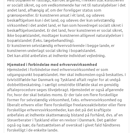
er socialt sikret, og om vedkommende har ret til naturalydelser i det
andet land, afhængig af, om der foreligger status som
grænsependler. Er kunstneren ansat i ét land, og udøves
beskæftigelsen kun i det land, og udøves der kun selvstændig
virksomhed i det andet land, er han som hovedregel socialt sikret i
beskæftigelseslandet. Er det land, hvor kunstneren er social sikret,
ikke bopælslandet, modtager kunstneren alligevel naturalydelser i
bopælslandet (f.eks. lægebehandling).
Er kunstneren selvstændig erhvervsdrivende i begge lande, er
kunstneren underlagt social sikring i bopælslandet.
Det kan altid anbefales at indhente individuel vejledning.
Hjemsted i forbindelse med erhvervsvirksomhed
Hjemstedet i forbindelse med erhvervsvirksomhed er som
udgangspunkt bopælslandet. Her skal indkomsten også beskattes. I
tvivlstilfælde har Danmark og Tyskland aftalt regler for at undgå
dobbeltbeskatning. I særligt omstridte tilfælde skal en gensidig
aftaleprocedure søges tilvejebragt. Hjemstedet er også afgørende
for, hvor der skal betales moms. Er der tale om flere forskellige
former for selvstændig virksomhed, f.eks. erhvervsvirksomhed og
liberalt erhverv eller flere forskellige freelanceaktiviteter eller flere
forskellige erhvervsvirksomheder, kan det på det kraftigste
anbefales at indhente skattemæssig bistand på forhånd, dvs. af en
Steuerberater i Tyskland eller en revisor i Danmark. Det gælder
også og især, da fastsættelsen af overskud i givet fald håndteres
forskelligt i de enkelte lande.