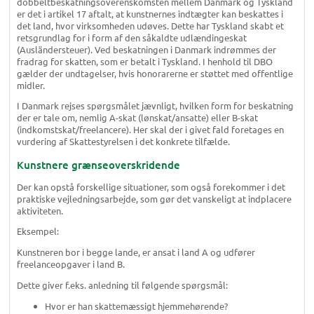
dobbeltbeskatningsoverenskomsten mellem Danmark og Tyskland
er det i artikel 17 aftalt, at kunstnernes indtægter kan beskattes i
det land, hvor virksomheden udøves. Dette har Tyskland skabt et
retsgrundlag for i form af den såkaldte udlændingeskat
(Ausländersteuer). Ved beskatningen i Danmark indrømmes der
fradrag for skatten, som er betalt i Tyskland. I henhold til DBO
gælder der undtagelser, hvis honorarerne er støttet med offentlige
midler.
I Danmark rejses spørgsmålet jævnligt, hvilken form for beskatning
der er tale om, nemlig A-skat (lønskat/ansatte) eller B-skat
(indkomstskat/freelancere). Her skal der i givet fald foretages en
vurdering af Skattestyrelsen i det konkrete tilfælde.
Kunstnere grænseoverskridende
Der kan opstå forskellige situationer, som også forekommer i det
praktiske vejledningsarbejde, som gør det vanskeligt at indplacere
aktiviteten.
Eksempel:
Kunstneren bor i begge lande, er ansat i land A og udfører
freelanceopgaver i land B.
Dette giver f.eks. anledning til følgende spørgsmål:
Hvor er han skattemæssigt hjemmehørende?