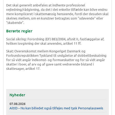
Det skal generelt anbefales at indhente professionel
vejledning/rådgivning, da det i det enkelte tilfælde kan blive endnu
mere kompliceret i skattemæssig henseende, fordi der desuden skal
skelnes mellem, om en kunstner betragtes som "udøvende" eller
"skabende".
Berørte regler
Social sikring: Forordning (EF) 883/2004, afsnit II, fastlæggelse af,
hvilken lovgivning der skal anvendes, artikel 11 ff.
Skat: Overenskomst mellem Kongeriget Danmark og
Forbundsrepublikken Tyskland til undgåelse af dobbeltbeskatning
for så vidt angår indkomst- og formueskatter og for så vidt angår
skatter i boer, af arv og af gave samt vedrørende bistand i
skattesager, artikel 17.
Nyheder
07.08.2026
AltID – Nu kan billedet også tilføjes med tysk Personalausweis