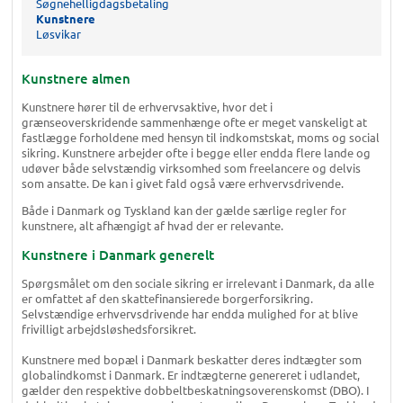
Søgnehelligdagsbetaling
Kunstnere
Løsvikar
Kunstnere almen
Kunstnere hører til de erhvervsaktive, hvor det i
grænseoverskridende sammenhænge ofte er meget vanskeligt at
fastlægge forholdene med hensyn til indkomstskat, moms og social
sikring. Kunstnere arbejder ofte i begge eller endda flere lande og
udøver både selvstændig virksomhed som freelancere og delvis
som ansatte. De kan i givet fald også være erhvervsdrivende.
Både i Danmark og Tyskland kan der gælde særlige regler for
kunstnere, alt afhængigt af hvad der er relevante.
Kunstnere i Danmark generelt
Spørgsmålet om den sociale sikring er irrelevant i Danmark, da alle
er omfattet af den skattefinansierede borgerforsikring.
Selvstændige erhvervsdrivende har endda mulighed for at blive
frivilligt arbejdsløshedsforsikret.
Kunstnere med bopæl i Danmark beskatter deres indtægter som
globalindkomst i Danmark. Er indtægterne genereret i udlandet,
gælder den respektive dobbeltbeskatningsoverenskomst (DBO). I