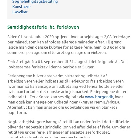
Søgnehelligdagsbetaling
Kunstnere
Løsvikar
Samtidighedsferie iht. ferieloven
Siden 01. september 2020 optjener hver arbejdstager 2,08 feriedage
per måned, som kan afholdes allerede måneden efter. Til grund
lagde man den danske kutyme for at tage ferie, nemlig 3 uger om
sommeren, en uge om efteråret og en uge om vinteren.
Ferieåret går fra 01. september til 31. august i det følgende år. Det
lovbestemte feriekrav i denne periode er 5 uger.
Feriepengene bliver enten administreret og udbetalt af
arbejdsgiveren eller indbetales til FerieKonto fra arbejdsgiveren,
hvor man så kan ansøge om udbetaling ved ferieafholdelse eller
hvis man forlader det danske arbejdsmarked. Feriepengene der er
indbetalt til FerieKonto kan ses digitalt via
www.borger.dk
, hvor
man også kan ansøge om udbetalingen (kræver NemID/MitID).
Alternativt kan man ansøge om udbetalingen via en blanket i
papirform.
Nogle arbejdstagere har også ret til løn under ferie. I dette tilfælde
bliver der udbetalt almindelig løn ved afholdelse af ferie. Om der er
ret til løn under ferie, afhænger af ansættelsesforholdet,
ansættelseskontrakten eller overenskomsten.