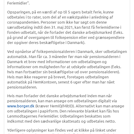
Feriemidler".
Opsparingen, på en værdi af op til 5 ugers betalt ferie, kunne
udbetales i to rater, som del af en vækstpakke i anledning af
coronapandemien. Personer som ikke har søgt om denne
særudbetaling indtil den 31. maj 2021, kan først få feriemidlerne i
fonden udbetalt, når de forlader det danske arbejdsmarked (f.eks.
på grund af overgangen til folkepension eller ved grænsependlere
der opgiver deres beskæftigelse i Danmark).
Ved opnåelse af folkepensionsalderen i Danmark, sker udbetalingen
automatisk. Man får ca. 3 måneder før man når pensionsalderen i
Danmark et brev med informationer om udbetalingen og
informationer om muligheden for at udskyde udbetalingen (f.eks.
hvis man fortsætter sin beskæftigelse ud over pensionsalderen).
Hvis man ikke reagerer på brevet, foretages udbetalingen
automatisk på NemKontoen, senest 6 uger efter man har nået
pensionsalderen.
Hvis man forlader det danske arbejdsmarked inden man når
pensionsalderen, kan man ansøge om udbetalingen digitalt via
www.borger.dk
(kræver NemID/MitID). Alternativt kan man ansøge
om udbetalingen i papirform. Den relevante blanket kan fås hos
Lønmodtagernes Feriemidler. Udbetalingen beskattes som
indkomst med den sædvanlige skattesats og udbetales netto.
Yderligere oplysninger kan findes ved at klikke på linket under