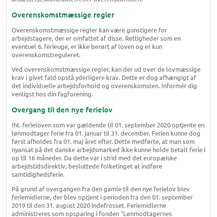
Overenskomstmæssige regler
Overenskomstmæssige regler kan være gunstigere for
arbejdstagere, der er omfattet af disse. Rettigheder som en
eventuel 6. ferieuge, er ikke berørt af loven og er kun
overenskomstreguleret.
Ved overenskomstmæssige regler, kan der ud over de lovmæssige
krav i givet fald opstå yderligere krav. Dette er dog afhængigt af
det individuelle arbejdsforhold og overenskomsten. Informér dig
venligst hos din fagforening.
Overgang til den nye ferielov
Iht. ferieloven som var gældende til 01. september 2020 optjente en
lønmodtager ferie fra 01. januar til 31. december. Ferien kunne dog
først afholdes fra 01. maj året efter. Dette medførte, at man som
nyansat på det danske arbejdsmarked ikke kunne holde betalt ferie i
op til 16 måneder. Da dette var i strid med det europæiske
arbejdstidsdirektiv, besluttede folketinget at indføre
samtidighedsferie.
På grund af overgangen fra den gamle til den nye ferielov blev
feriemidlerne, der blev optjent i perioden fra den 01. september
2019 til den 31. august 2020 indefrosset. Feriemidlerne
administreres som opsparing i fonden "Lønmodtagernes