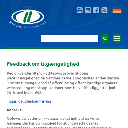
Feedback om tilgængelighed
Region Sønderjylland - Schleswig prøver at opnå
webtilgængelighed på hjemmesiderne. Lovgrundlag er den danske
'Lov om tilgængelighed af offentlige og offentligretlige organers
websteder og mobilapplikationer' som blev offentliggjort 8. juni
2018 med lov nr. 692.
Tilgængelighedserklæring
Kontakt:
Oplever du, at der er ikketilgængeligt indhold på vores
hjemmesider har du mulighed for at underrette os med
nedenstående kontaktformular eller skriv til region@region.dk.