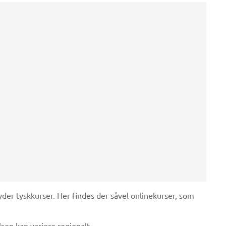
byder tyskkurser. Her findes der såvel onlinekurser, som
sen kan variere regionalt.