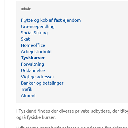
Inhalt
Flytte og køb af fast ejendom
Grænsependling
Social Sikring
Skat
Homeoffice
Arbejdsforhold
Tyskkurser
Forvaltning
Uddannelse
Vigtige adresser
Banker og betalinger
Trafik
Alment
I Tyskland findes der diverse private udbydere, der til
også fysiske kurser.
Udbyderne samt betingelserne og priserne for deltagel