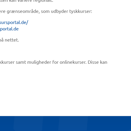
 nære grænseområde, som udbyder tyskkurser:
kursportal.de/
sportal.de
på nettet.
kkurser samt muligheder for onlinekurser. Disse kan