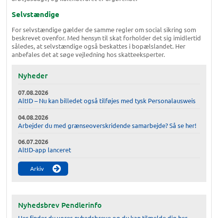
Selvstændige
For selvstændige gælder de samme regler om social sikring som
beskrevet ovenfor. Med hensyn til skat forholder det sig imidlertid
således, at selvstændige også beskattes i bopælslandet. Her
anbefales det at søge vejledning hos skatteeksperter.
Nyheder
07.08.2026
AltID – Nu kan billedet også tilføjes med tysk Personalausweis
04.08.2026
Arbejder du med grænseoverskridende samarbejde? Så se her!
06.07.2026
AltID-app lanceret
Arkiv
Nyhedsbrev Pendlerinfo
Her finder du vores nyhedsbreve og du kan tilmelde dig her.