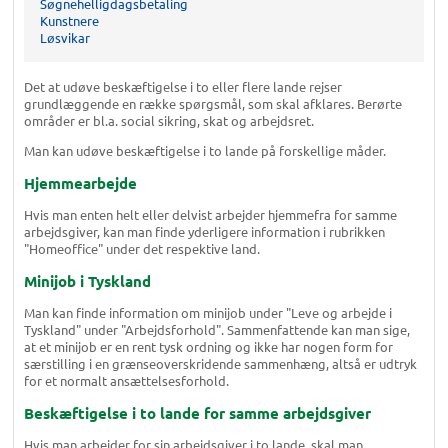
Søgnehelligdagsbetaling
Kunstnere
Løsvikar
Det at udøve beskæftigelse i to eller flere lande rejser
grundlæggende en række spørgsmål, som skal afklares. Berørte
områder er bl.a. social sikring, skat og arbejdsret.
Man kan udøve beskæftigelse i to lande på forskellige måder.
Hjemmearbejde
Hvis man enten helt eller delvist arbejder hjemmefra for samme
arbejdsgiver, kan man finde yderligere information i rubrikken
"Homeoffice" under det respektive land.
Minijob i Tyskland
Man kan finde information om minijob under "Leve og arbejde i
Tyskland" under "Arbejdsforhold". Sammenfattende kan man sige,
at et minijob er en rent tysk ordning og ikke har nogen form for
særstilling i en grænseoverskridende sammenhæng, altså er udtryk
for et normalt ansættelsesforhold.
Beskæftigelse i to lande for samme arbejdsgiver
Hvis man arbejder for sin arbejdsgiver i to lande, skal man