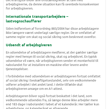
arbejdsgiverne, da denne situation kan få uventede konsekvenser
for arbejdsgiveren.
Internationale transportarbejdere –
lastvognschauffører
Siden indførelsen af forordning 883/2004 har disse arbejdstagere
ikke længere været underlagt særlige regler. De er omfattet af
samme regler om skat og social sikring som beskrevet ovenfor.
Udsendt af arbejdsgiveren
En udsendelse af arbejdstagere medfører, at der gælder særlige
regler med hensyn til social sikring, skat og arbejdsret. En typisk
udsendelse vil være, når arbejdsgiveren sender et montørhold til
nabolandet for at installere en maskine eller levere andre
tjenesteydelser.
I forbindelse med udsendelsen er arbejdstageren fortsat omfattet
af social sikring i beskæftigelseslandet, selv om vedkommende
udfører arbejdet i det andet land. I dette tilfælde skal
arbejdsgiveren ansøge om en A1-attest.
Arbejdstageren bliver også fortsat beskattet i det land, som
vedkommende udsendes fra, så længe denne ikke arbejder mere
end 183 dage i nabolandet i løbet af et kalenderår. Her tæller kun
arbejdsdage, og kalenderåret er afgørende.