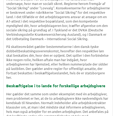
undersøge, hvor man er socialt sikret. Reglerne herom fremgår af
"Social Sikring” under "Lovvalg". Konsekvenserne for arbejdsgiverne
er beskrevet under rubrikkerne "Social Sikring” for det respektive
land. I det tilfælde er det arbejdstagerens ansvar at ansøge om en
A1-attest i det respektive bopælsland, som den kompetente
myndighed dér, hvor arbejdstageren bor, træffer afgørelse om den
sociale sikring på grundlag af. I Tyskland er det DVKA (Deutsche
Verbindungsstelle Krankenversicherung Ausland), og i Danmark er
det Udbetaling Danmark – International Social Sikring.
På skatteområdet gælder bestemmelserne i den dansk-tyske
dobbeltbeskatningsoverenskomst, hvorefter den respektive løn
skal beskattes dér, hvor den er optjent. Det spiller i den forbindelse
ikke nogen rolle, hvilken aftale man har indgået, hvor
arbejdsgiveren har hjemsted, eller hvilken nummerplade der sidder
på lastbilen. Der gælder andre regler for offentligt ansatte, der
fortsat beskattes i beskæftigelseslandet, hvis de er statsborgere
her.
Beskæftigelse i to lande for forskellige arbejdsgivere
Her gælder det samme som under eksemplet med én arbejdsgiver,
men problemet er her, at de to arbejdsgivere ikke nødvendigvis har
kendskab til hinanden. Normalt indeholder alle arbejdskontrakter
klausuler om, at man i det mindste skal informere arbejdsgiveren,
hvis man også arbejder for en anden arbejdsgiver. Det anbefales på
det kraftigste under alle omstændigheder at tale med