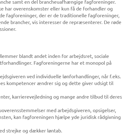
ranche samt en del brancheuafhængige fagforeninger.
e har overenskomster eller kun få de forhandler og
 fagforeninger, der er de traditionelle fagforeninger,
nde brancher, vis interesser de repræsenterer. De røde
ssioner.
emmer blandt andet inden for arbejdsret, sociale
ktforhandlinger. Fagforeningerne har et monopol på
sgiveren ved individuelle lønforhandlinger, når f.eks.
es kompetencer ændrer sig og dette giver udsigt til
ter, karrierevejledning og mange andre tilbud til deres
, uoverensstemmelser med arbejdsgiveren, opsigelser,
ten, kan fagforeningen hjælpe yde juridisk rådgivning
d strejke og dækker løntab.