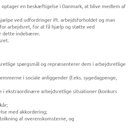
r optager en beskæftigelse i Danmark, at blive medlem af
hjælpe ved udfordringer ift. arbejdsforholdet og man
 for arbejdsret, for at få hjælp og støtte ved
r dette indebærer.
sret.
retlige spørgsmål og repræsenterer dem i arbejdsretlige
emmerne i sociale anliggender (f.eks. sygedagpenge,
 i ekstraordinære arbejdsretlige situationer (konkurs
kår;
else med akkordering;
rtolkning af overenskomsterne, og