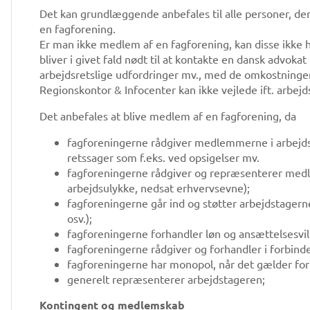
Det kan grundlæggende anbefales til alle personer, de
en fagforening.
Er man ikke medlem af en fagforening, kan disse ikke 
bliver i givet fald nødt til at kontakte en dansk advokat
arbejdsretslige udfordringer mv., med de omkostninge
Regionskontor & Infocenter kan ikke vejlede ift. arbejd
Det anbefales at blive medlem af en fagforening, da
fagforeningerne rådgiver medlemmerne i arbejds
retssager som f.eks. ved opsigelser mv.
fagforeningerne rådgiver og repræsenterer medl
arbejdsulykke, nedsat erhvervsevne);
fagforeningerne går ind og støtter arbejdstagerne
osv.);
fagforeningerne forhandler løn og ansættelsesvil
fagforeningerne rådgiver og forhandler i forbind
fagforeningerne har monopol, når det gælder fo
generelt repræsenterer arbejdstageren;
Kontingent og medlemskab