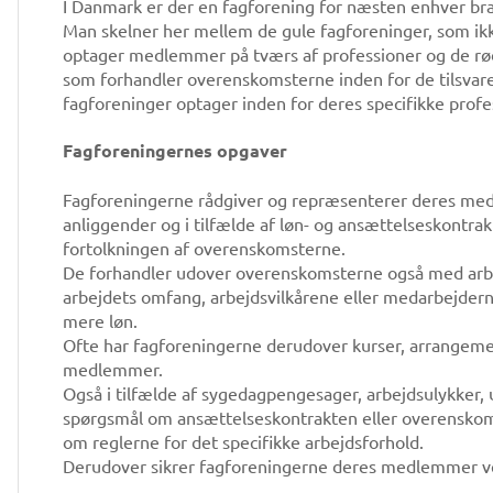
I Danmark er der en fagforening for næsten enhver b
Man skelner her mellem de gule fagforeninger, som ikk
optager medlemmer på tværs af professioner og de røde
som forhandler overenskomsterne inden for de tilsvare
fagforeninger optager inden for deres specifikke profe
Fagforeningernes opgaver
Fagforeningerne rådgiver og repræsenterer deres medl
anliggender og i tilfælde af løn- og ansættelseskontra
fortolkningen af ​​overenskomsterne.
De forhandler udover overenskomsterne også med arbejd
arbejdets omfang, arbejdsvilkårene eller medarbejdern
mere løn.
Ofte har fagforeningerne derudover kurser, arrangemen
medlemmer.
Også i tilfælde af sygedagpengesager, arbejdsulykker
spørgsmål om ansættelseskontrakten eller overenskoms
om reglerne for det specifikke arbejdsforhold.
Derudover sikrer fagforeningerne deres medlemmer ve