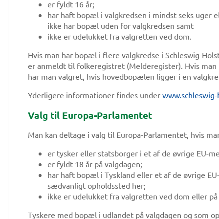
er fyldt 16 år;
har haft bopæl i valgkredsen i mindst seks uger e
ikke har bopæl uden for valgkredsen samt
ikke er udelukket fra valgretten ved dom.
Hvis man har bopæl i flere valgkredse i Schleswig-Hol
er anmeldt til folkeregistret (Melderegister). Hvis man
har man valgret, hvis hovedbopælen ligger i en valgkre
Yderligere informationer findes under
www.schleswig-h
Valg til Europa-Parlamentet
Man kan deltage i valg til Europa-Parlamentet, hvis ma
er tysker eller statsborger i et af de øvrige EU-
er fyldt 18 år på valgdagen;
har haft bopæl i Tyskland eller et af de øvrige E
sædvanligt opholdssted her;
ikke er udelukket fra valgretten ved dom eller p
Tyskere med bopæl i udlandet på valgdagen og som opfy