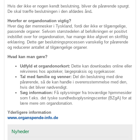
Hvis der ikke er nogen kendt beslutning, bliver de pårørende spurgt.
De skal træffe beslutningen i den afdødes ånd
.
Hvorfor er organdonation vigtig?
Hver dag dør mennesker i Tyskland, fordi der ikke er tilgængelige,
passende organer. Selvom størstedelen af befolkningen er positivt
indstillet over for organdonation, har mange ikke afgivet en skriftlig
erklæring. Dette gør beslutningsprocessen vanskelig for pårørende
og reducerer antallet af tilgængelige organer.
Hvad kan man gøre?
Udfyld et organdonorkort:
Dette kan downloades online eller
rekvireres hos apoteker, lægepraksis og sygekasser.
Tal med familie og venner:
Del din beslutning med dine
pårørende, så de kan handle i overensstemmelse med den,
hvis det bliver nødvendigt.
Søg information:
Få oplysninger fra troværdige hjemmesider
som f.eks. det tyske sundhedsoplysningscenter (BZgA) for at
lære mere om organdonation.
Yderligere information
www.organspende-info.de
Nyheder