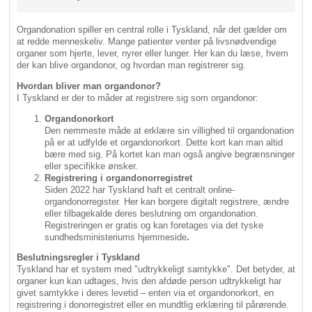
Organdonation spiller en central rolle i Tyskland, når det gælder om
at redde menneskeliv. Mange patienter venter på livsnødvendige
organer som hjerte, lever, nyrer eller lunger. Her kan du læse, hvem
der kan blive organdonor, og hvordan man registrerer sig.
Hvordan bliver man organdonor?
I Tyskland er der to måder at registrere sig som organdonor:
Organdonorkort
Den nemmeste måde at erklære sin villighed til organdonation
på er at udfylde et organdonorkort. Dette kort kan man altid
bære med sig. På kortet kan man også angive begrænsninger
eller specifikke ønsker.
Registrering i organdonorregistret
Siden 2022 har Tyskland haft et centralt online-
organdonorregister. Her kan borgere digitalt registrere, ændre
eller tilbagekalde deres beslutning om organdonation.
Registreringen er gratis og kan foretages via det tyske
sundhedsministeriums hjemmeside
.
Beslutningsregler i Tyskland
Tyskland har et system med "udtrykkeligt samtykke". Det betyder, at
organer kun kan udtages, hvis den afdøde person udtrykkeligt har
givet samtykke i deres levetid – enten via et organdonorkort, en
registrering i donorregistret eller en mundtlig erklæring til pårørende.